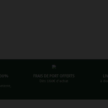
100%
FRAIS DE PORT OFFERTS
LI
Dès 160€ d’achat
à do
eterre,