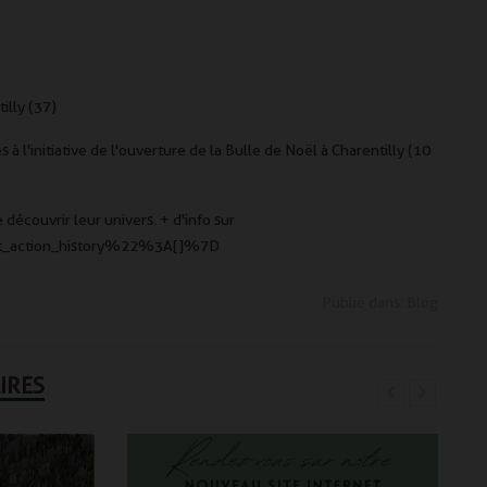
Découvrez notre gamme de capes en
Le portrait de Charlotte, 
tweed
and Country...
Read more
Read more
illy (37)
 l'initiative de l'ouverture de la Bulle de Noël à Charentilly (10
écouvrir leur univers. + d'info sur
t_action_history%22%3A[]%7D
Publié dans:
Blog
IRES