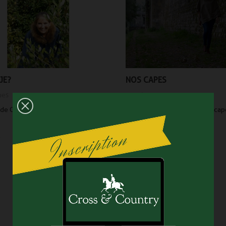
JE?
NOS CAPES
ues
4604
vues
 de Charlotte, gérante de Cross and
Découvrez notre gamme de cap
Cross and Country à Montpoupon
Read more
4679
vues
Rdv le 24 et 25 aout 2024 à la fête de la
chasse de Montpoupon
Read more