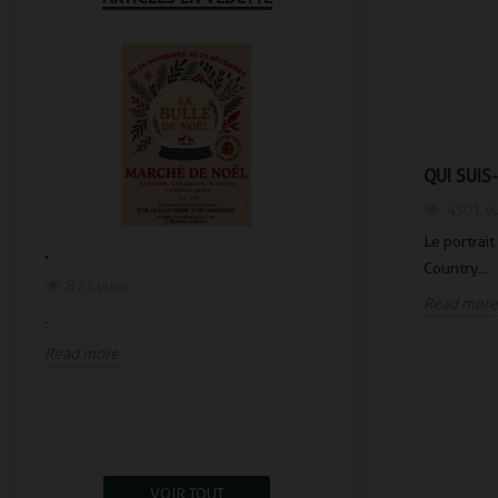
QUI SUIS-
4501
v
Le portrait
.
.
Country...
823
vues
1045
vues
Read more
.
.
Read more
Read more
VOIR TOUT