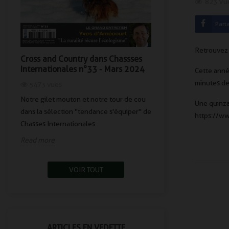
4909
vues
823
Vu
ss
Cross and Country s'
Part
beauté.
Read more
Retrouvez 
Cross and Country dans Chassses
Internationales n°33 - Mars 2024
Cette année
minutes de
5473
vues
Notre gilet mouton et notre tour de cou
Une quinza
dans la sélection "tendance s'équiper" de
https://
Chasses Internationales
Read more
VOIR TOUT
ARTICLES EN VEDETTE