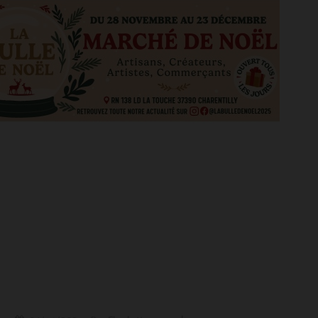
tre nouveau site
Cross and Country à Montpoupon
4679
vues