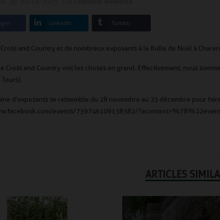
es
04/11/2025
Par
Charlotte wewerka
Rdv le 24 et 25 aout 2024 à la fête de la
est refait une petite
chasse de Montpoupon
ager
LinkedIn
Tumblr
Read more
Cross and Country et de nombreux exposants à la Bulle de Noël à Charent
 Cross and Country voit les choses en grand. Effectivement, nous sommes à
 Tours).
ine d'exposants se rassemble du 28 novembre au 23 décembre pour faire d
www.facebook.com/events/739746109138382/?acontext=%7B%22even
ARTICLES SIMILA