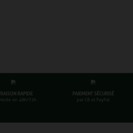
VRAISON RAPIDE
PAIEMENT SÉCURISÉ
micile en 48h/72h
par CB et PayPal