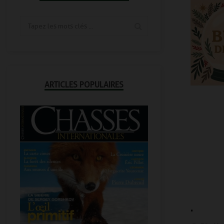
ARTICLES POPULAIRES
Bienvenue sur no
.
internet !