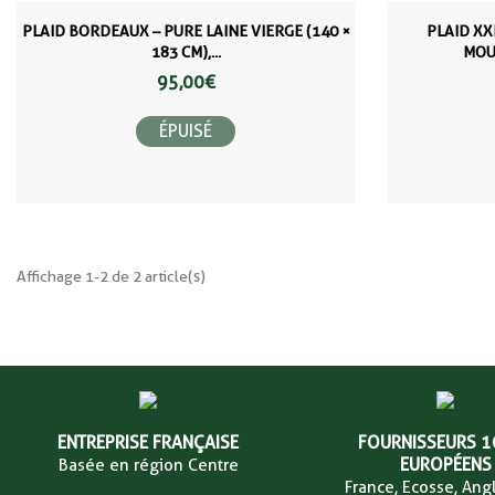
PLAID BORDEAUX – PURE LAINE VIERGE (140 ×
PLAID XX
183 CM),...
MOUT
95,00 €
ÉPUISÉ
Affichage 1-2 de 2 article(s)
ENTREPRISE FRANÇAISE
FOURNISSEURS 
EUROPÉENS
Basée en région Centre
France, Ecosse, Angl