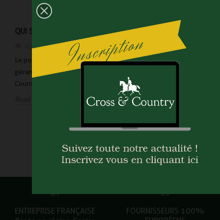
QUI SUIS-JE?
NOS CAPES
4506
vues
4606
vues
Le portrait de Charlotte,
Découvrez notre gamme de
gérante de Cross and
capes en tweed
Country...
Read more
Read more
ENTREPRISE FRANÇAISE
FOURNISSEURS 100%