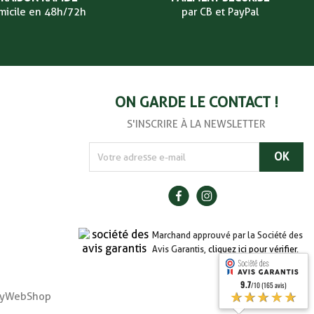
micile en 48h/72h
par CB et PayPal
ON GARDE LE CONTACT !
S'INSCRIRE À LA NEWSLETTER
Marchand approuvé par la Société des
Avis Garantis,
cliquez ici pour vérifier
.
9.7
/10 (165 avis)
★★★★★
r MyWebShop