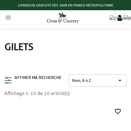
LIVRAISON GRATUITE DÈS 160€ EN FRANCE MÉTROPOLITAINE

GILETS
AFFINER MA RECHERCHE

Nom, A à Z
Affichage 1-10 de 10 article(s)
favorite_border