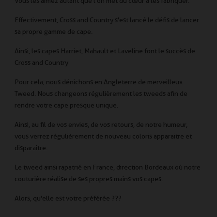
Vous les aimez autant que l'on met du cœur à les fabriquer.
Effectivement, Cross and Country s'est lancé le défis de lancer
sa propre gamme de cape.
Ainsi, les capes Harriet, Mahault et Laveline font le succès de
Cross and Country
Pour cela, nous dénichons en Angleterre de merveilleux
Tweed. Nous changeons régulièrement les tweeds afin de
rendre votre cape presque unique.
Ainsi, au fil de vos envies, de vos retours, de notre humeur,
vous verrez régulièrement de nouveau coloris apparaitre et
disparaitre.
Le tweed ainsi rapatrié en France, direction Bordeaux où notre
couturière réalise de ses propres mains vos capes.
Alors, qu'elle est votre préférée ???