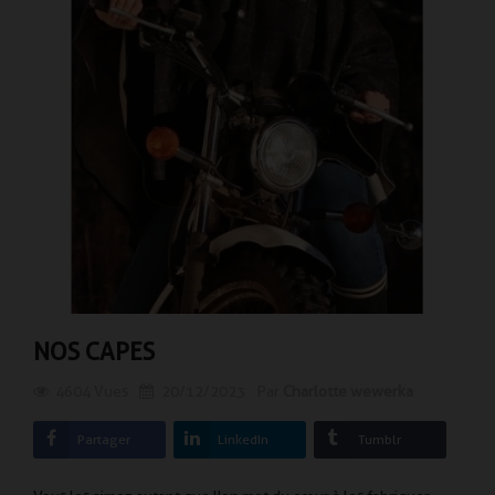
NOS CAPES
4604
Vues
20/12/2023
Par
Charlotte wewerka
Partager
LinkedIn
Tumblr