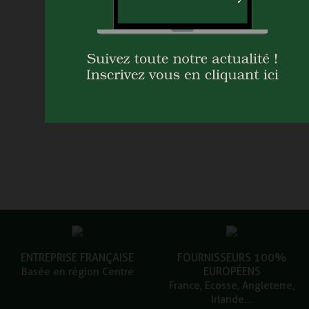
ENTREPRISE FRANÇAISE
FOURNISSEURS 100%
EUROPÉENS
Basée en région Centre
France, Ecosse, Angleterre,
Irlande...