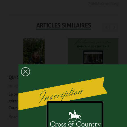
Publié dans:
Blog
ARTICLES SIMILAIRES
QUI SUIS-JE?
BIENVENUE SUR NOTRE
NOUVEAU SITE INTERNET
4501
vues
!
Le portrait de Charlotte,
4909
vues
gérante de Cross and
Cross and Country s'est refait
Country...
une petite beauté.
Read more
Read more