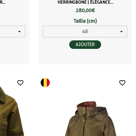
...
HERRINGBONE | ÉLÉGANCE...
280,00 €
Taille (cm)
AJOUTER
favorite_border
favorite_border