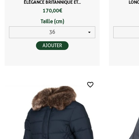
ÉLÉGANCE BRITANNIQUE ET...
LONG
170,00 €
Taille (cm)
AJOUTER
favorite_border