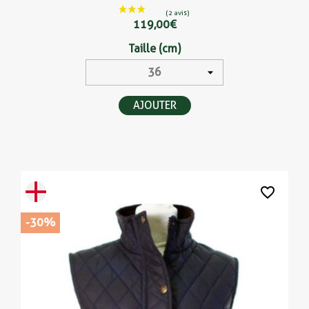
119,00 €
Taille (cm)
AJOUTER
favorite_border
-30%