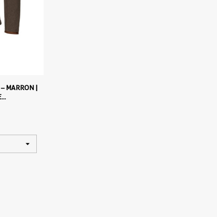
 – MARRON |
..