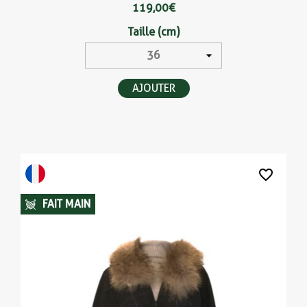
119,00 €
Taille (cm)
AJOUTER
favorite_border
(2 avis
FAIT MAIN