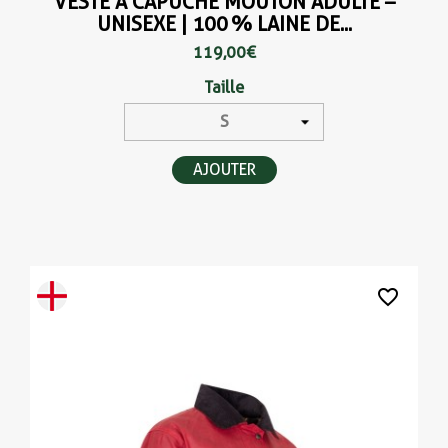
VESTE À CAPUCHE MOUTON ADULTE –
UNISEXE | 100 % LAINE DE...
119,00 €
Taille
AJOUTER
favorite_border