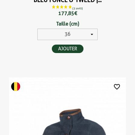
BLEU FONCÉ & TWEED |...
177,85 €
Taille (cm)
AJOUTER
favorite_border