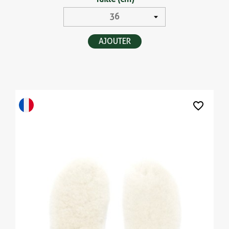
AJOUTER
favorite_border