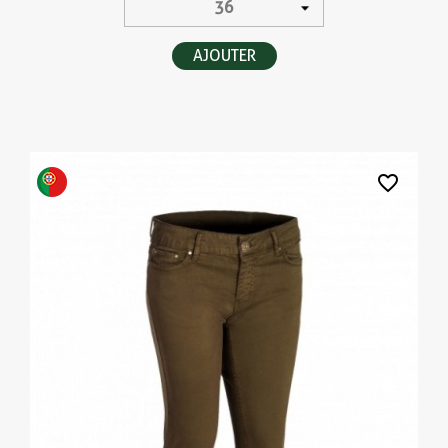
AJOUTER
favorite_border