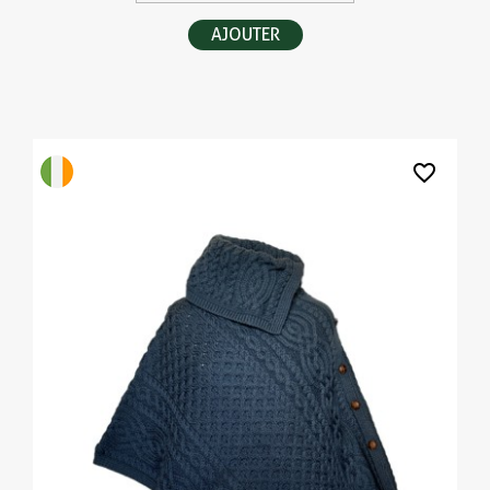
AJOUTER
favorite_border