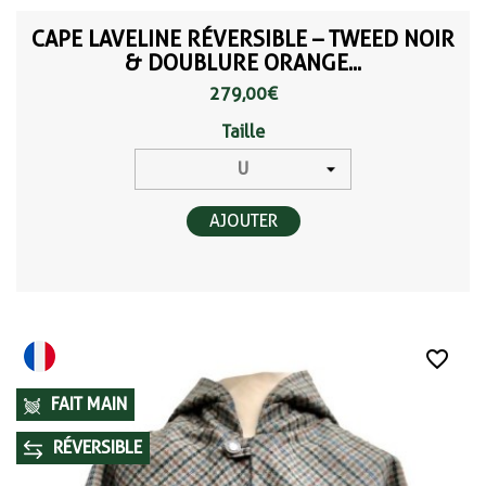
CAPE LAVELINE RÉVERSIBLE – TWEED NOIR
& DOUBLURE ORANGE...
279,00 €
Taille
AJOUTER
favorite_border
FAIT MAIN
RÉVERSIBLE