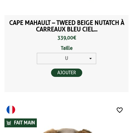
CAPE MAHAULT – TWEED BEIGE NUTATCH À
CARREAUX BLEU CIEL...
339,00 €
Taille
AJOUTER
favorite_border
FAIT MAIN