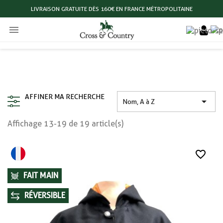
LIVRAISON GRATUITE DÈS 160€ EN FRANCE MÉTROPOLITAINE

AFFINER MA RECHERCHE

Nom, A à Z
Affichage 13-19 de 19 article(s)
favorite_border
FAIT MAIN
RÉVERSIBLE