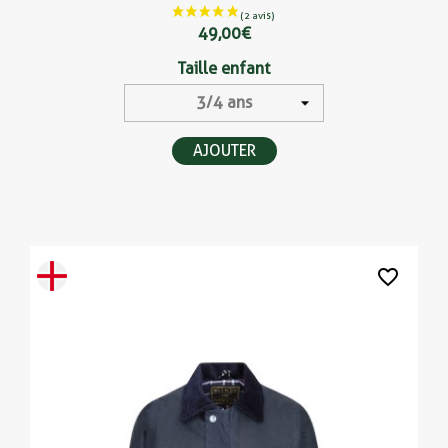
49,00 €
Taille enfant
AJOUTER
favorite_border