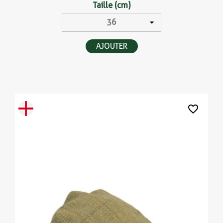
Taille (cm)
AJOUTER
favorite_border