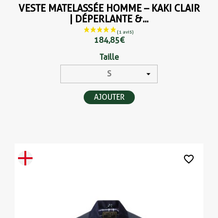
VESTE MATELASSÉE HOMME – KAKI CLAIR
| DÉPERLANTE &...
184,85 €
Taille
AJOUTER
(3 avis
favorite_border