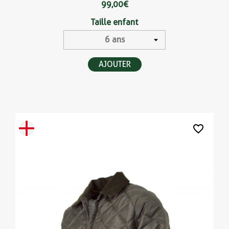
99,00 €
Taille enfant
AJOUTER
favorite_border