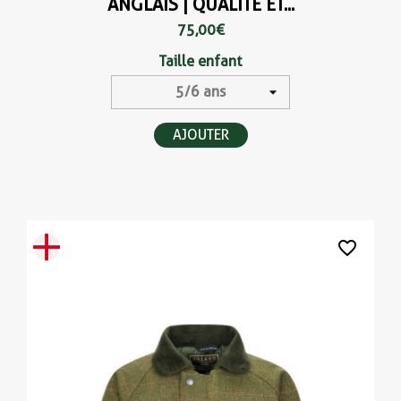
ANGLAIS | QUALITÉ ET...
(1 avis
75,00 €
Taille enfant
AJOUTER
favorite_border