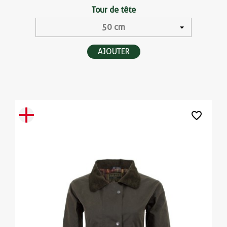
Tour de tête
AJOUTER
favorite_border