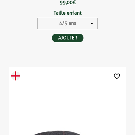
99,00 €
Taille enfant
AJOUTER
favorite_border