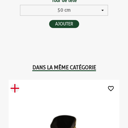
Tour de tête
AJOUTER
DANS LA MÊME CATÉGORIE
favorite_border