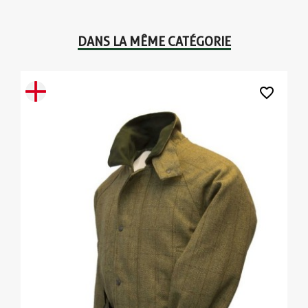
DANS LA MÊME CATÉGORIE
favorite_border
(2 avis