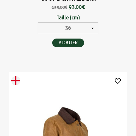
93,00 €
155,00 €
Taille (cm)
AJOUTER
favorite_border