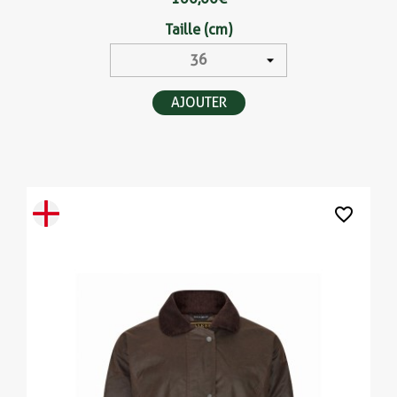
Taille (cm)
AJOUTER
favorite_border