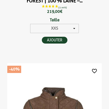
FOREST | 100 % LAINE –...
219,00 €
Taille
AJOUTER
-40%
favorite_border