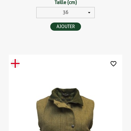
Taille (cm)
AJOUTER
favorite_border