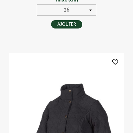
AJOUTER
favorite_border